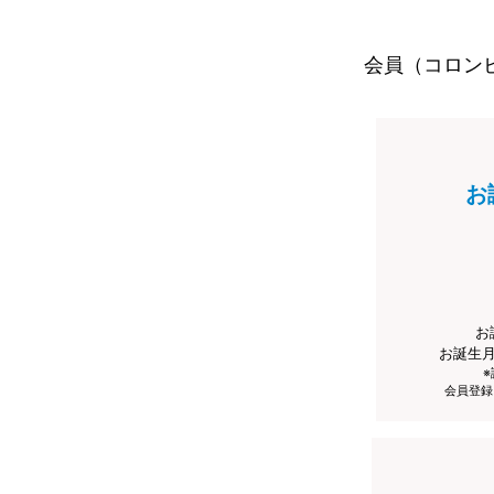
会員（コロン
お
お
お誕生
会員登録