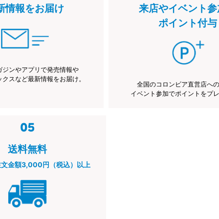
新情報をお届け
来店やイベント参
ポイント付与
ガジンやアプリで発売情報や
ックスなど最新情報をお届け。
全国のコロンビア直営店へ
イベント参加でポイントをプ
送料無料
注文金額3,000円（税込）以上