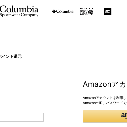
ポイント還元
Amazon
Amazonアカウントを利用
。
AmazonのID、パスワー