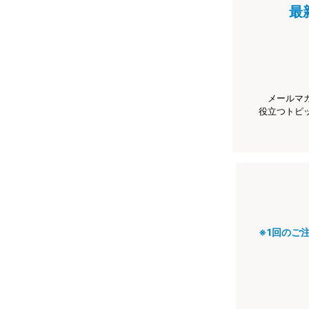
最
メールマ
役立つトピ
※1回のご