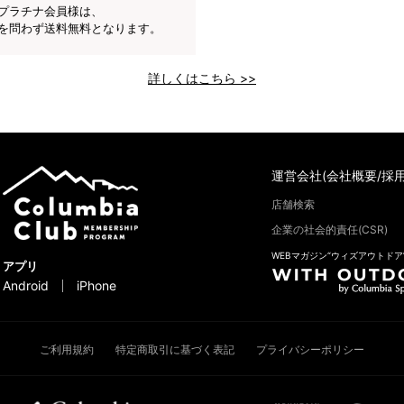
プラチナ会員様は、
を問わず送料無料となります。
詳しくはこちら >>
運営会社(会社概要/採用
店舗検索
企業の社会的責任(CSR)
WEBマガジン“ウィズアウトドア
アプリ
Android
iPhone
ご利用規約
特定商取引に基づく表記
プライバシーポリシー