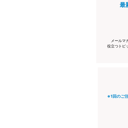
最
メールマ
役立つトピ
※1回のご