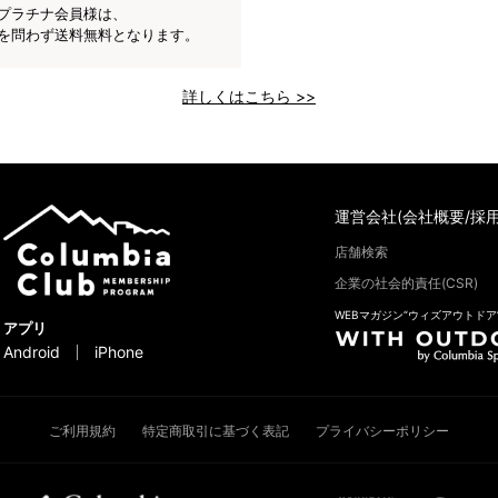
プラチナ会員様は、
を問わず送料無料となります。
詳しくはこちら >>
運営会社(会社概要/採用
店舗検索
企業の社会的責任(CSR)
WEBマガジン“ウィズアウトドア
アプリ
Android
iPhone
ご利用規約
特定商取引に基づく表記
プライバシーポリシー