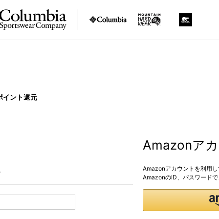
ポイント還元
Amazon
Amazonアカウントを利用
。
AmazonのID、パスワー