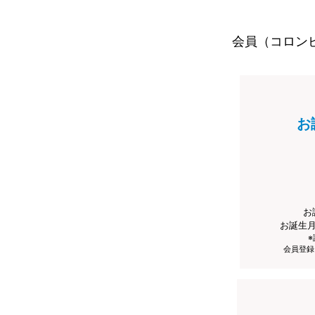
会員（コロン
お
お
お誕生
会員登録