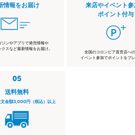
新情報をお届け
来店やイベント参
ポイント付与
ガジンやアプリで発売情報や
ックスなど最新情報をお届け。
全国のコロンビア直営店へ
イベント参加でポイントをプ
送料無料
注文金額3,000円（税込）以上