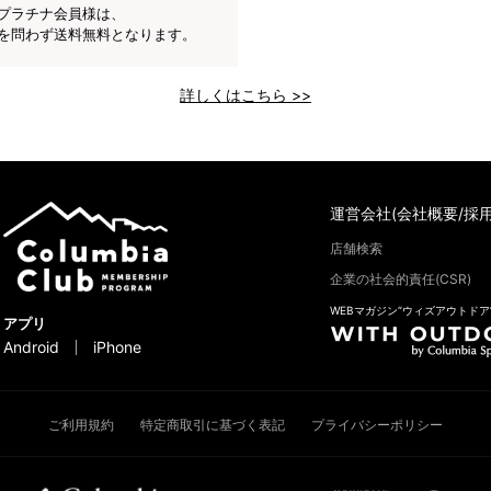
プラチナ会員様は、
を問わず送料無料となります。
詳しくはこちら >>
運営会社(会社概要/採用
店舗検索
企業の社会的責任(CSR)
WEBマガジン“ウィズアウトドア
アプリ
Android
iPhone
ご利用規約
特定商取引に基づく表記
プライバシーポリシー