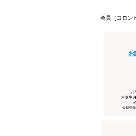
会員（コロン
お
お
お誕生
会員登録