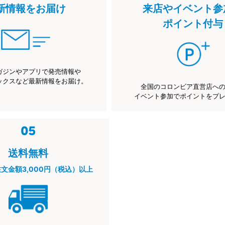
新情報をお届け
来店やイベント参
ポイント付与
ガジンやアプリで発売情報や
ックスなど最新情報をお届け。
全国のコロンビア直営店へ
イベント参加でポイントをプ
送料無料
注文金額3,000円（税込）以上