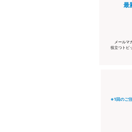
最
メールマ
役立つトピ
※1回のご