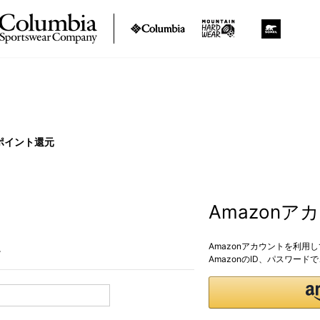
ポイント還元
Amazon
Amazonアカウントを利用
。
AmazonのID、パスワー