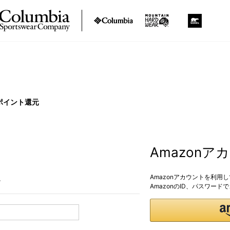
ポイント還元
Amazon
Amazonアカウントを利用
。
AmazonのID、パスワー