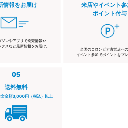
新情報をお届け
来店やイベント参
ポイント付与
ガジンやアプリで発売情報や
ックスなど最新情報をお届け。
全国のコロンビア直営店へ
イベント参加でポイントをプ
送料無料
注文金額3,000円（税込）以上