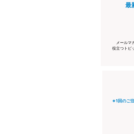
最
メールマ
役立つトピ
※1回のご