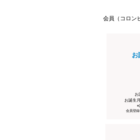
会員（コロン
お
お
お誕生
会員登録