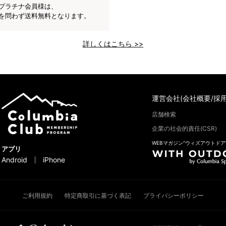
プラチナ会員様は、
を問わず送料無料となります。
詳しくはこちら >>
運営会社(会社概要/採用
店舗検索
企業の社会的責任(CSR)
WEBマガジン“ウィズアウトドア
アプリ
Android
iPhone
ご利用規約
特定商取引に基づく表記
プライバシーポリシー