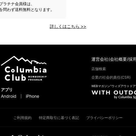
プラチナ会員様は、
を問わず送料無料となります。
詳しくはこちら >>
運営会社(会社概要/採用
店舗検索
企業の社会的責任(CSR)
WEBマガジン“ウィズアウトドア
アプリ
Android
iPhone
ご利用規約
特定商取引に基づく表記
プライバシーポリシー