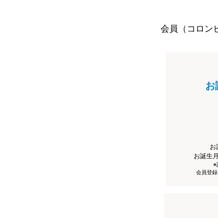
会員（コロン
お
お
お誕生
会員登録