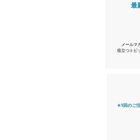
最
メールマ
役立つトピ
※1回のご