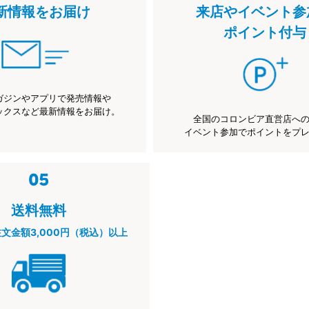
新情報をお届け
来店やイベント参
ポイント付与
ガジンやアプリで発売情報や
ックスなど最新情報をお届け。
全国のコロンビア直営店へ
イベント参加でポイントをプ
送料無料
注文金額3,000円（税込）以上