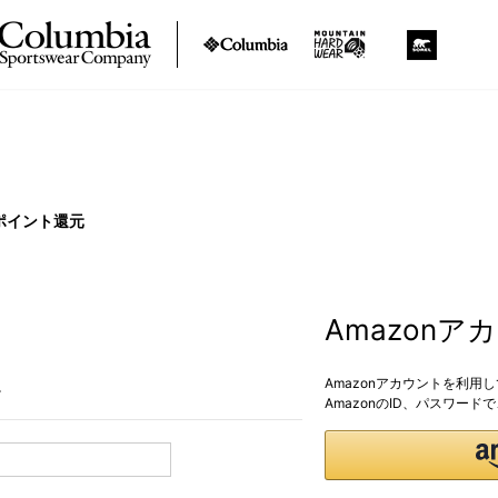
ポイント還元
Amazon
Amazonアカウントを利用
。
AmazonのID、パスワー