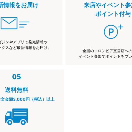
新情報をお届け
来店やイベント参
ポイント付与
ガジンやアプリで発売情報や
ックスなど最新情報をお届け。
全国のコロンビア直営店へ
イベント参加でポイントをプ
送料無料
注文金額3,000円（税込）以上