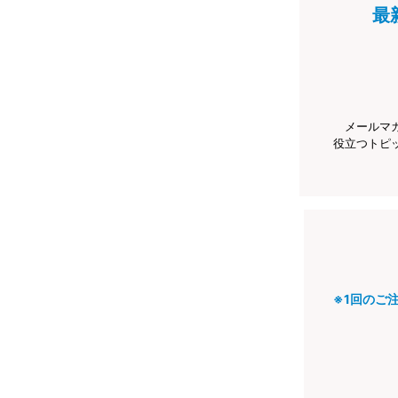
最
メールマ
役立つトピ
※1回のご