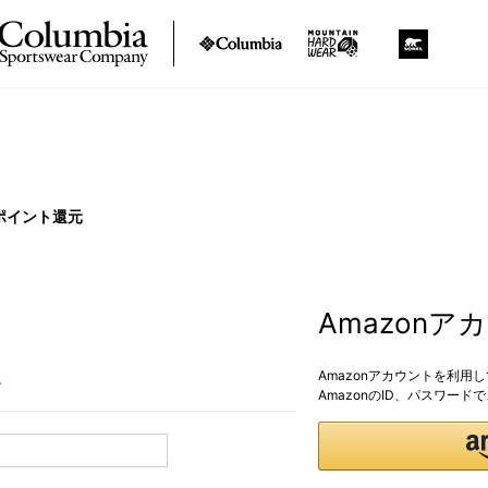
ポイント還元
Amazon
Amazonアカウントを利用
。
AmazonのID、パスワー