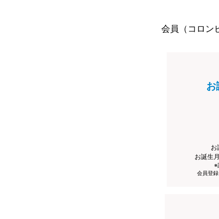
会員（コロン
お
お
お誕生
会員登録