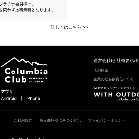
プラチナ会員様は、
を問わず送料無料となります。
詳しくはこちら >>
運営会社(会社概要/採用
店舗検索
企業の社会的責任(CSR)
WEBマガジン“ウィズアウトドア
アプリ
Android
iPhone
ご利用規約
特定商取引に基づく表記
プライバシーポリシー