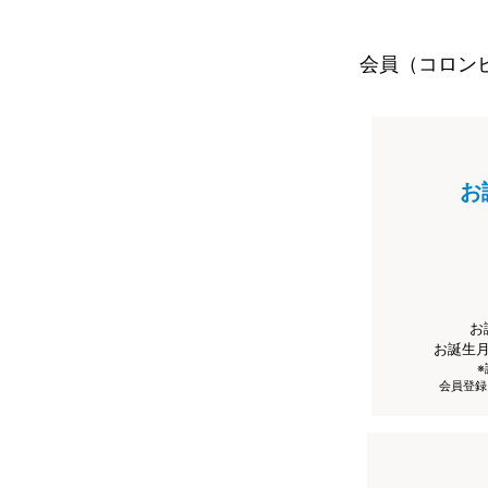
会員（コロン
お
お
お誕生
会員登録