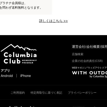
プラチナ会員様は、
を問わず送料無料となります。
詳しくはこちら >>
運営会社(会社概要/採用
店舗検索
企業の社会的責任(CSR)
WEBマガジン“ウィズアウトドア
アプリ
Android
iPhone
ご利用規約
特定商取引に基づく表記
プライバシーポリシー