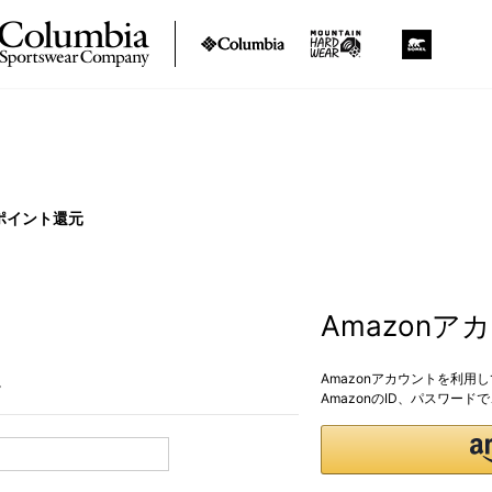
ポイント還元
Amazon
Amazonアカウントを利用
。
AmazonのID、パスワー