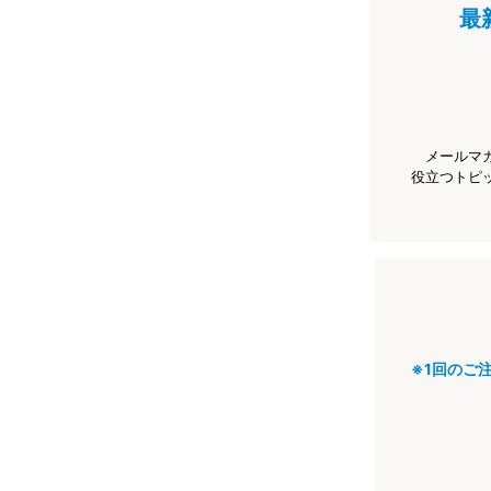
最
メールマ
役立つトピ
※1回のご