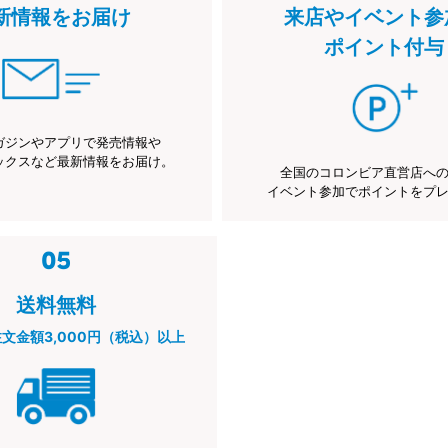
新情報をお届け
来店やイベント参
ポイント付与
ガジンやアプリで発売情報や
ックスなど最新情報をお届け。
全国のコロンビア直営店へ
イベント参加でポイントをプ
送料無料
注文金額3,000円（税込）以上