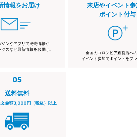
新情報をお届け
来店やイベント参
ポイント付与
ガジンやアプリで発売情報や
ックスなど最新情報をお届け。
全国のコロンビア直営店へ
イベント参加でポイントをプ
送料無料
注文金額3,000円（税込）以上