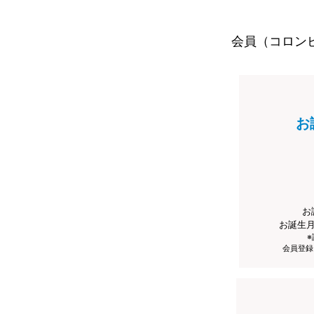
会員（コロン
お
お
お誕生
会員登録