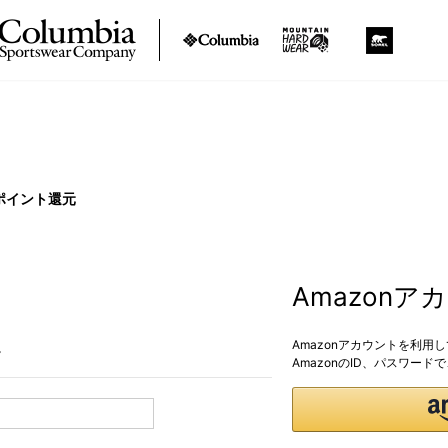
ポイント還元
Amazon
Amazonアカウントを利用
。
AmazonのID、パスワー