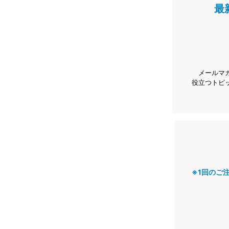
最
メールマ
役立つトピ
※1回のご