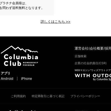
プラチナ会員様は、
を問わず送料無料となります。
詳しくはこちら >>
運営会社(会社概要/採用
店舗検索
企業の社会的責任(CSR)
WEBマガジン“ウィズアウトドア
アプリ
Android
iPhone
ご利用規約
特定商取引に基づく表記
プライバシーポリシー