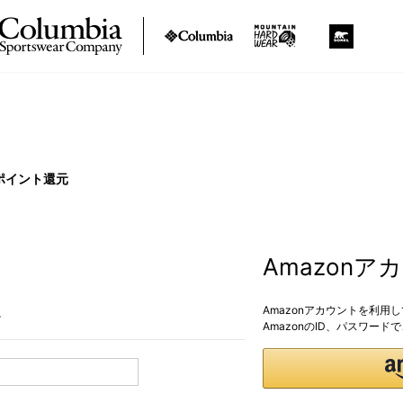
ポイント還元
Amazon
Amazonアカウントを利用
。
AmazonのID、パスワー