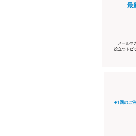
最
メールマ
役立つトピ
※1回のご