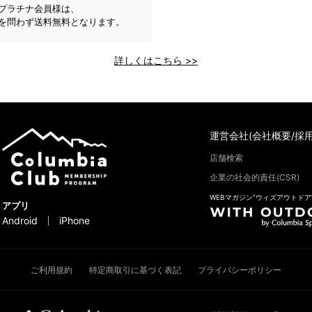
プラチナ会員様は、
を問わず送料無料となります。
詳しくはこちら >>
運営会社(会社概要/採用
店舗検索
企業の社会的責任(CSR)
WEBマガジン“ウィズアウトドア
アプリ
Android
iPhone
ご利用規約
特定商取引に基づく表記
プライバシーポリシー