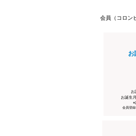
会員（コロン
お
お
お誕生
会員登録