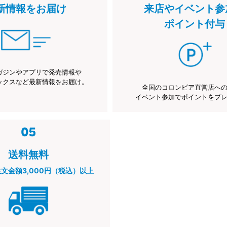
新情報をお届け
来店やイベント参
ポイント付与
ガジンやアプリで発売情報や
ックスなど最新情報をお届け。
全国のコロンビア直営店へ
イベント参加でポイントをプ
送料無料
注文金額3,000円（税込）以上