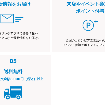
新情報をお届け
来店やイベント参
ポイント付与
ガジンやアプリで発売情報や
ックスなど最新情報をお届け。
全国のコロンビア直営店へ
イベント参加でポイントをプ
送料無料
注文金額3,000円（税込）以上