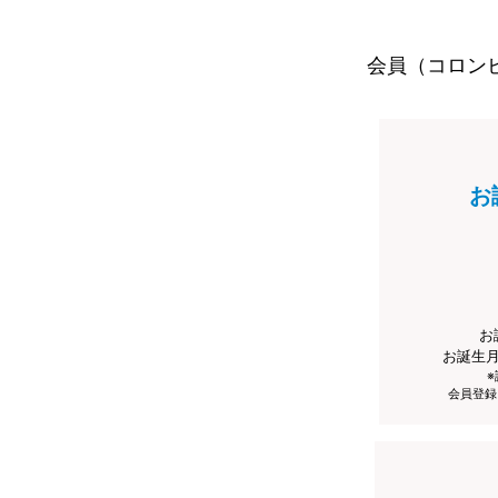
会員（コロン
お
お
お誕生
会員登録