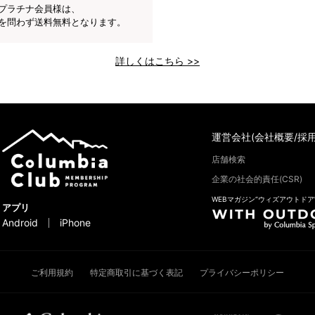
プラチナ会員様は、
を問わず送料無料となります。
詳しくはこちら >>
運営会社(会社概要/採用
店舗検索
企業の社会的責任(CSR)
WEBマガジン“ウィズアウトドア
アプリ
Android
iPhone
ご利用規約
特定商取引に基づく表記
プライバシーポリシー