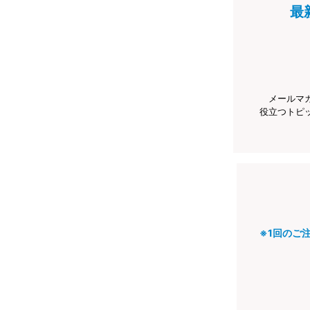
最
メールマ
役立つトピ
※1回のご