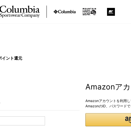
ポイント還元
Amazon
Amazonアカウントを利用
。
AmazonのID、パスワー