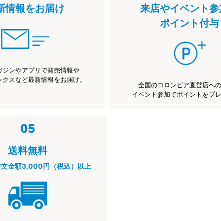
新情報をお届け
来店やイベント参
ポイント付与
ガジンやアプリで発売情報や
ックスなど最新情報をお届け。
全国のコロンビア直営店へ
イベント参加でポイントをプ
送料無料
注文金額3,000円（税込）以上