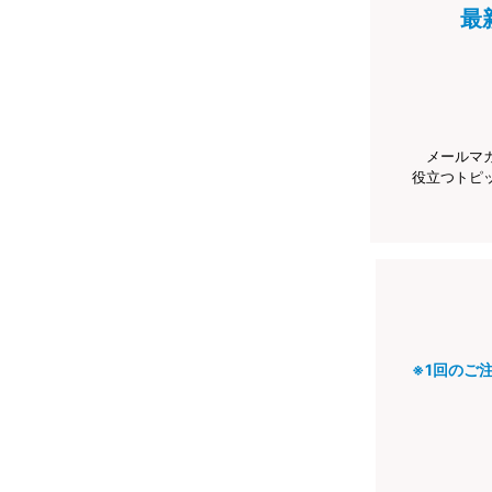
最
メールマ
役立つトピ
※1回のご