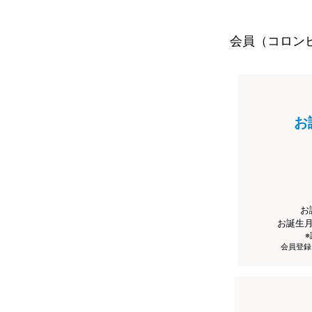
会員（コロン
お
お
お誕生
会員登録