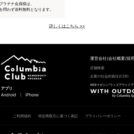
プラチナ会員様は、
を問わず送料無料となります。
詳しくはこちら >>
運営会社(会社概要/採用
店舗検索
企業の社会的責任(CSR)
WEBマガジン“ウィズアウトドア
アプリ
Android
iPhone
ご利用規約
特定商取引に基づく表記
プライバシーポリシー