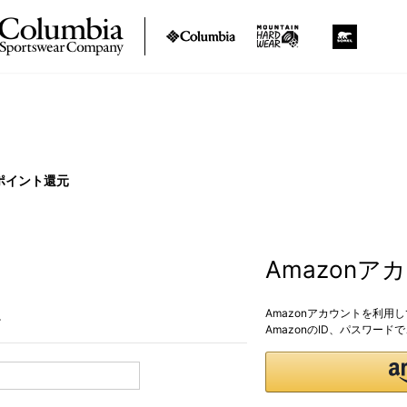
ポイント還元
Amazon
Amazonアカウントを利用
。
AmazonのID、パスワー