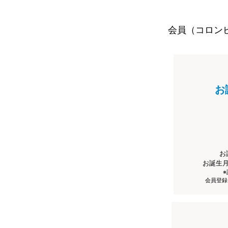
会員（コロン
お
お
お誕生
会員登録