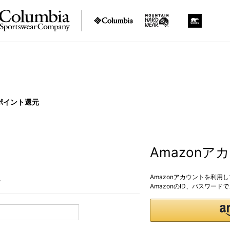
ポイント還元
Amazon
Amazonアカウントを利用
。
AmazonのID、パスワー