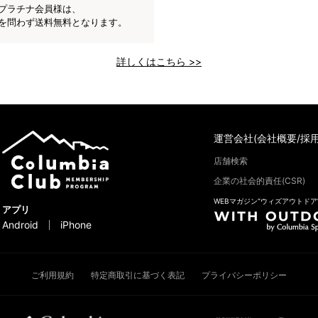
プラチナ会員様は、
を問わず送料無料となります。
詳しくはこちら >>
運営会社(会社概要/採用
店舗検索
企業の社会的責任(CSR)
WEBマガジン“ウィズアウトドア
アプリ
Android
iPhone
ご利用規約
特定商取引に基づく表記
プライバシーポリシー