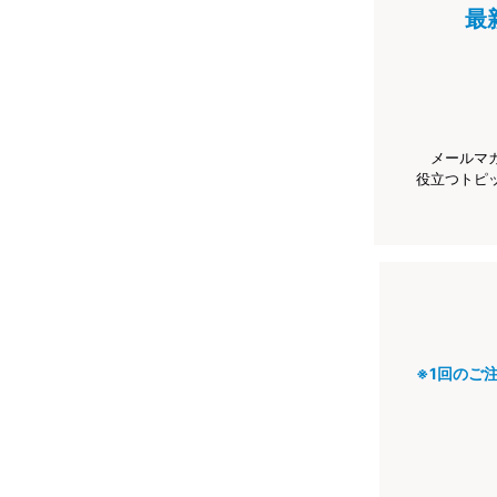
最
メールマ
役立つトピ
※1回のご