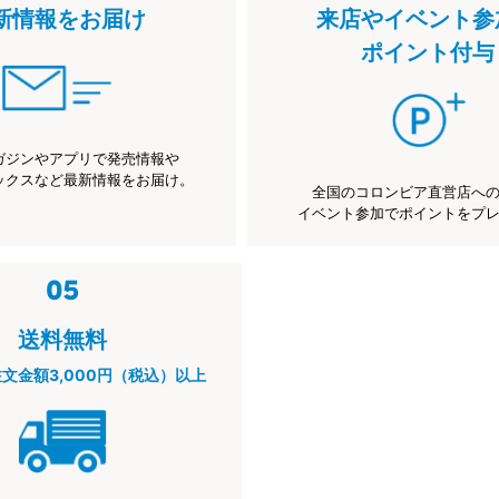
新情報をお届け
来店やイベント参
ポイント付与
ガジンやアプリで発売情報や
ックスなど最新情報をお届け。
全国のコロンビア直営店へ
イベント参加でポイントをプ
送料無料
注文金額3,000円（税込）以上