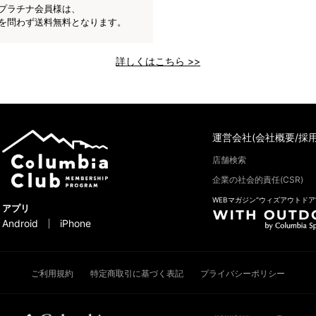
プラチナ会員様は、
を問わず送料無料となります。
詳しくはこちら >>
運営会社(会社概要/採用
店舗検索
企業の社会的責任(CSR)
WEBマガジン“ウィズアウトドア
アプリ
Android
iPhone
ご利用規約
特定商取引に基づく表記
プライバシーポリシー