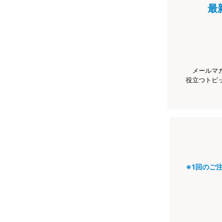
最
メールマ
役立つトピ
※1回のご