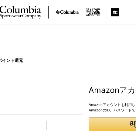
ポイント還元
Amazon
Amazonアカウントを利用
。
AmazonのID、パスワー