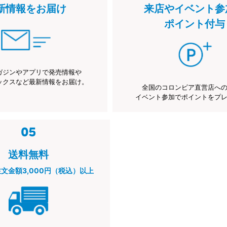
新情報をお届け
来店やイベント参
ポイント付与
ガジンやアプリで発売情報や
ックスなど最新情報をお届け。
全国のコロンビア直営店へ
イベント参加でポイントをプ
送料無料
注文金額3,000円（税込）以上