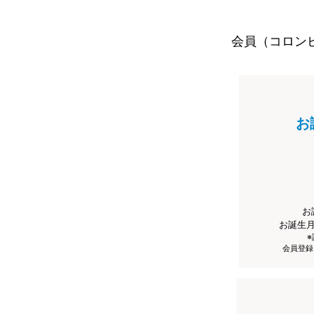
会員（コロン
お
お
お誕生
会員登録