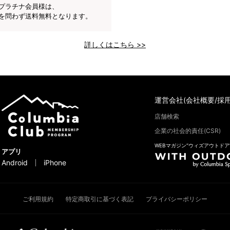
プラチナ会員様は、
を問わず送料無料となります。
詳しくはこちら >>
運営会社(会社概要/採用
店舗検索
企業の社会的責任(CSR)
WEBマガジン“ウィズアウトドア
アプリ
Android
iPhone
ご利用規約
特定商取引に基づく表記
プライバシーポリシー