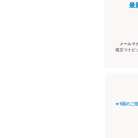
最
メールマ
役立つトピ
※1回のご