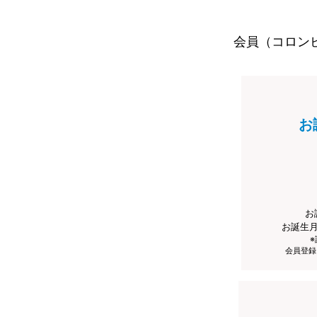
会員（コロン
お
お
お誕生
会員登録