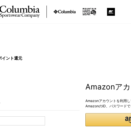
ポイント還元
Amazon
Amazonアカウントを利用
。
AmazonのID、パスワー