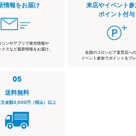
新情報をお届け
来店やイベント参
ポイント付与
ガジンやアプリで発売情報や
ックスなど最新情報をお届け。
全国のコロンビア直営店へ
イベント参加でポイントをプ
送料無料
注文金額3,000円（税込）以上