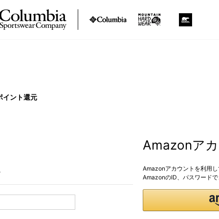
ポイント還元
Amazon
Amazonアカウントを利用
。
AmazonのID、パスワー