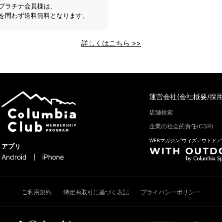
プラチナ会員様は、
を問わず送料無料となります。
詳しくはこちら >>
運営会社(会社概要/採用
店舗検索
企業の社会的責任(CSR)
WEBマガジン“ウィズアウトドア
アプリ
Android
iPhone
ご利用規約
特定商取引に基づく表記
プライバシーポリシー