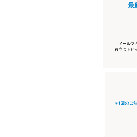
最
メールマ
役立つトピ
※1回のご