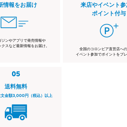
新情報をお届け
来店やイベント参
ポイント付与
ガジンやアプリで発売情報や
ックスなど最新情報をお届け。
全国のコロンビア直営店へ
イベント参加でポイントをプ
送料無料
注文金額3,000円（税込）以上