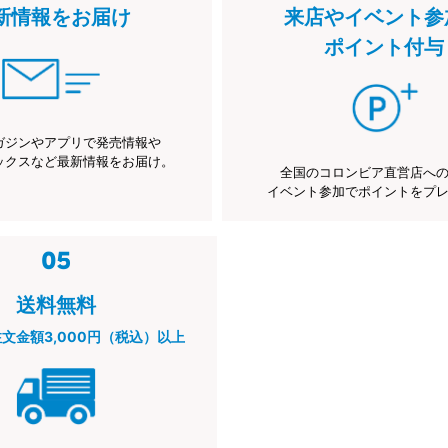
新情報をお届け
来店やイベント参
ポイント付与
ガジンやアプリで発売情報や
ックスなど最新情報をお届け。
全国のコロンビア直営店へ
イベント参加でポイントをプ
送料無料
注文金額3,000円（税込）以上