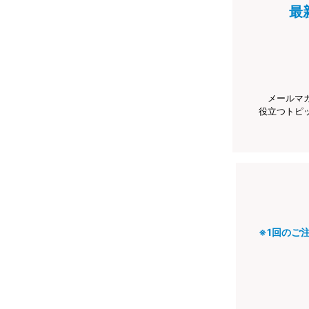
最
メールマ
役立つトピ
※1回のご