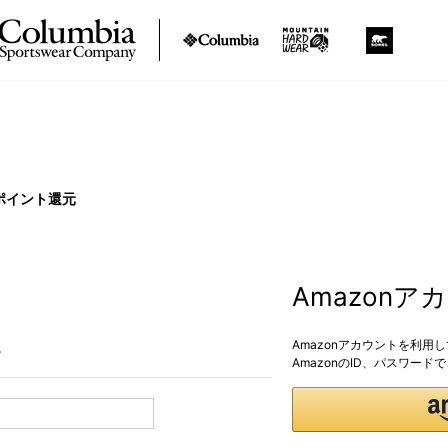
ポイント還元
Amazon
Amazonアカウントを利用
。
AmazonのID、パスワー