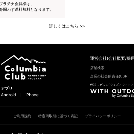
プラチナ会員様は、
を問わず送料無料となります。
詳しくはこちら >>
運営会社(会社概要/採用
店舗検索
企業の社会的責任(CSR)
WEBマガジン“ウィズアウトドア
アプリ
Android
iPhone
ご利用規約
特定商取引に基づく表記
プライバシーポリシー