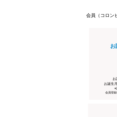
会員（コロン
お
お
お誕生
会員登録