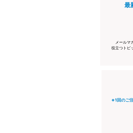
最
メールマ
役立つトピ
※1回のご