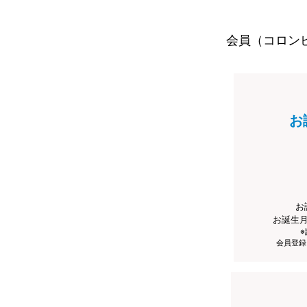
会員（コロン
お
お
お誕生
会員登録