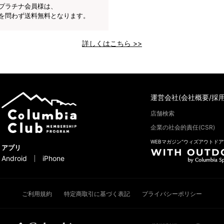
プラチナ会員様は、
を問わず送料無料となります。
詳しくはこちら >>
運営会社(会社概要/採用
店舗検索
企業の社会的責任(CSR)
WEBマガジン“ウィズアウトドア
アプリ
Android
iPhone
ご利用規約
特定商取引に基づく表記
プライバシーポリシー