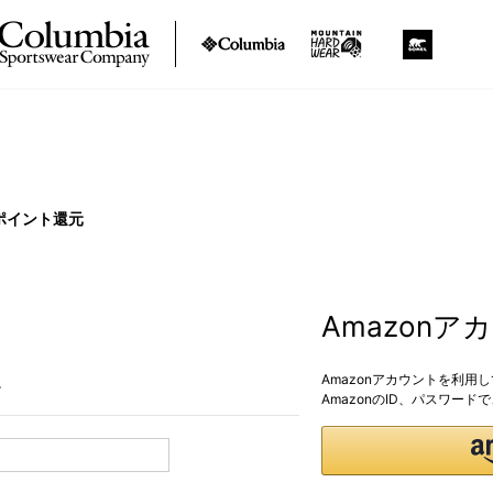
ポイント還元
Amazon
Amazonアカウントを利用
。
AmazonのID、パスワー