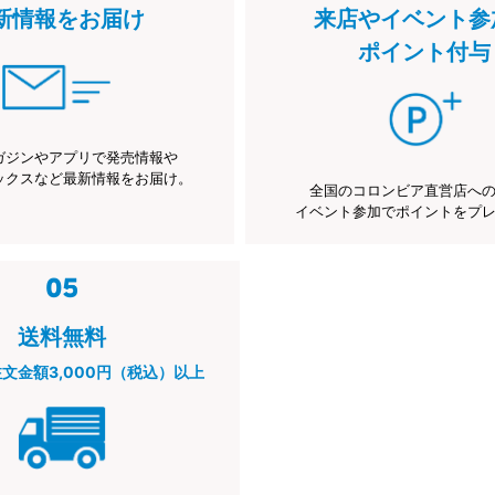
新情報をお届け
来店やイベント参
ポイント付与
ガジンやアプリで発売情報や
ックスなど最新情報をお届け。
全国のコロンビア直営店へ
イベント参加でポイントをプ
送料無料
注文金額3,000円（税込）以上