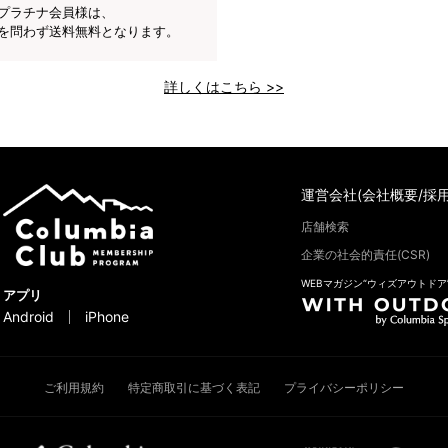
プラチナ会員様は、
を問わず送料無料となります。
詳しくはこちら >>
運営会社(会社概要/採用
店舗検索
企業の社会的責任(CSR)
WEBマガジン“ウィズアウトドア
アプリ
Android
iPhone
ご利用規約
特定商取引に基づく表記
プライバシーポリシー