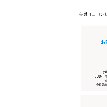
会員（コロン
お
お
お誕生
会員登録