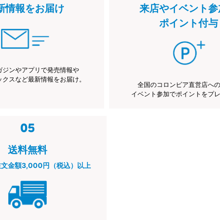
新情報をお届け
来店やイベント参
ポイント付与
ガジンやアプリで発売情報や
ックスなど最新情報をお届け。
全国のコロンビア直営店へ
イベント参加でポイントをプ
送料無料
注文金額3,000円（税込）以上