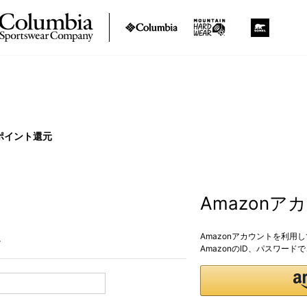
ポイント還元
Amazon
Amazonアカウントを利用
。
AmazonのID、パスワー