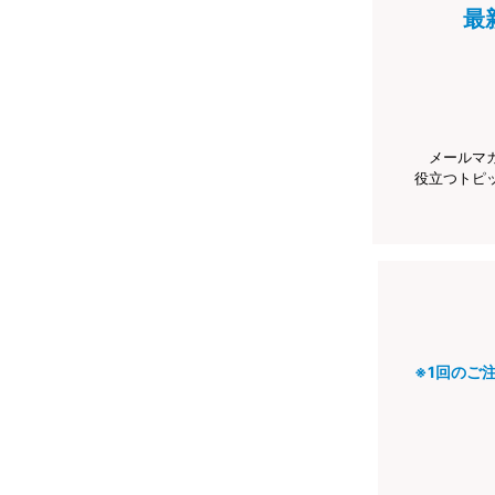
最
メールマ
役立つトピ
※1回のご