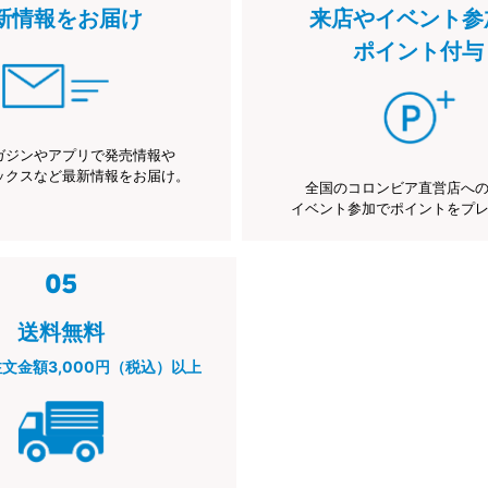
新情報をお届け
来店やイベント参
ポイント付与
ガジンやアプリで発売情報や
ックスなど最新情報をお届け。
全国のコロンビア直営店へ
イベント参加でポイントをプ
送料無料
注文金額3,000円（税込）以上