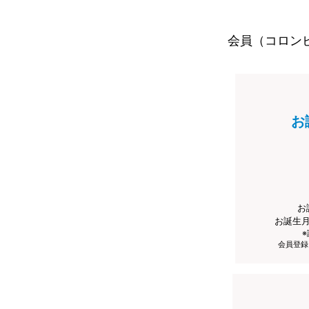
会員（コロン
お
お
お誕生
会員登録