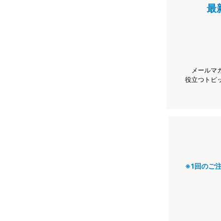
最
メールマ
役立つトピ
※1回のご