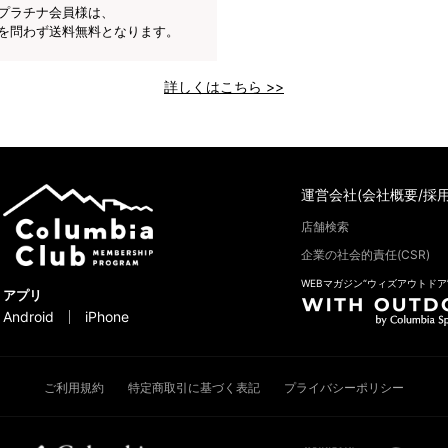
プラチナ会員様は、
を問わず送料無料となります。
詳しくはこちら >>
運営会社(会社概要/採用
店舗検索
企業の社会的責任(CSR)
WEBマガジン“ウィズアウトドア
アプリ
Android
iPhone
ご利用規約
特定商取引に基づく表記
プライバシーポリシー