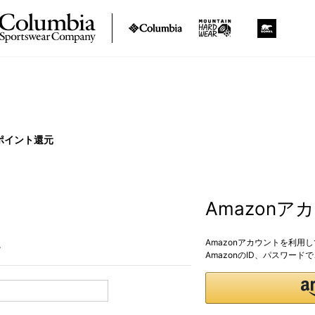
ポイント還元
Amazon
Amazonアカウントを利用
。
AmazonのID、パスワー