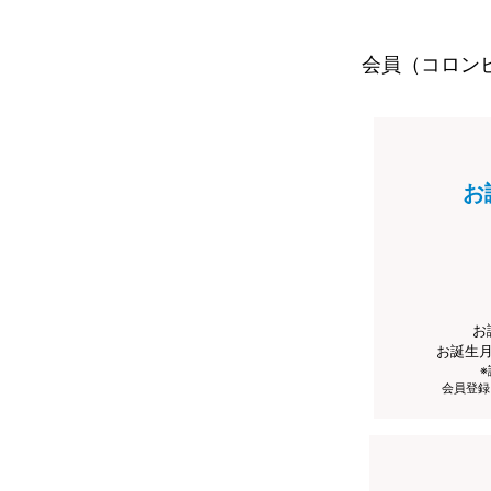
会員（コロン
お
お
お誕生
会員登録