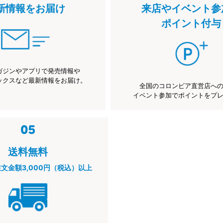
新情報をお届け
来店やイベント参
ポイント付与
ガジンやアプリで発売情報や
ックスなど最新情報をお届け。
全国のコロンビア直営店へ
イベント参加でポイントをプ
送料無料
注文金額3,000円（税込）以上