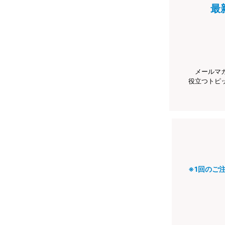
最
メールマ
役立つトピ
※1回のご