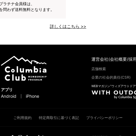
プラチナ会員様は、
を問わず送料無料となります。
詳しくはこちら >>
運営会社(会社概要/採用
店舗検索
企業の社会的責任(CSR)
WEBマガジン“ウィズアウトドア
アプリ
Android
iPhone
ご利用規約
特定商取引に基づく表記
プライバシーポリシー