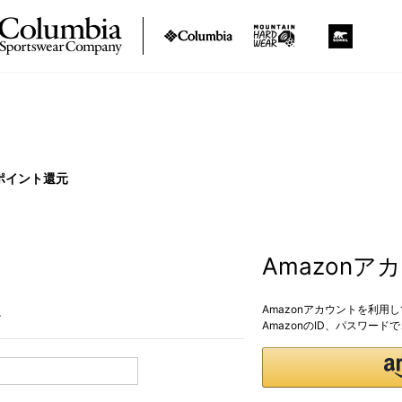
ポイント還元
Amazon
Amazonアカウントを利用
。
AmazonのID、パスワー