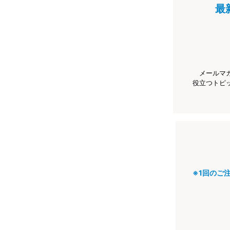
最
メールマ
役立つトピ
※1回のご