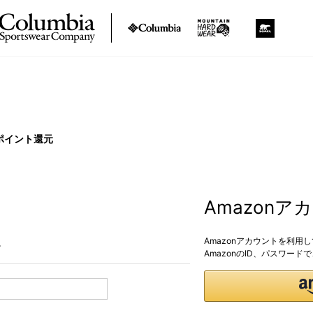
ポイント還元
Amazon
Amazonアカウントを利用
。
AmazonのID、パスワー