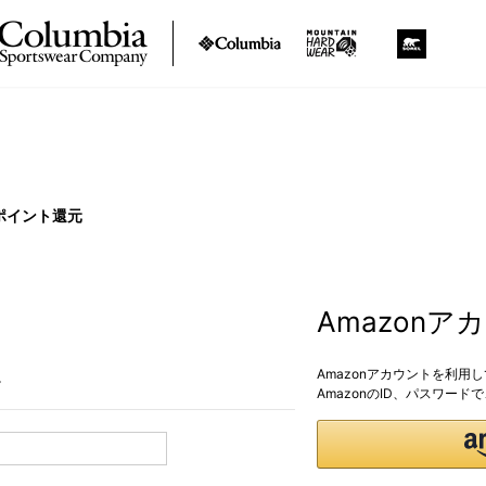
ポイント還元
Amazon
Amazonアカウントを利用
。
AmazonのID、パスワー