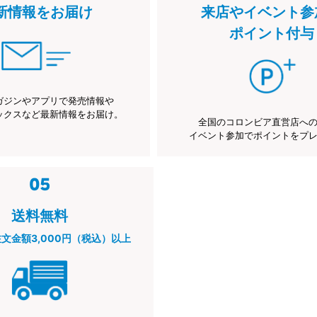
新情報をお届け
来店やイベント参
ポイント付与
ガジンやアプリで発売情報や
ックスなど最新情報をお届け。
全国のコロンビア直営店へ
イベント参加でポイントをプ
送料無料
注文金額3,000円（税込）以上