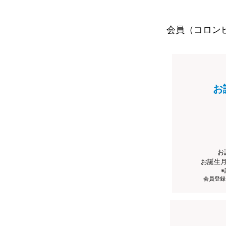
会員（コロン
お
お
お誕生
会員登録