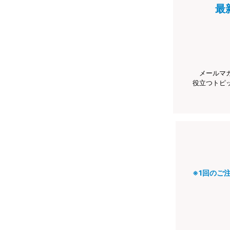
最
メールマ
役立つトピ
※1回のご