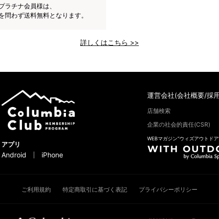
プラチナ会員様は、
を問わず送料無料となります。
詳しくはこちら >>
運営会社(会社概要/採用
店舗検索
企業の社会的責任(CSR)
WEBマガジン“ウィズアウトドア
アプリ
Android
iPhone
ご利用規約
特定商取引に基づく表記
プライバシーポリシー