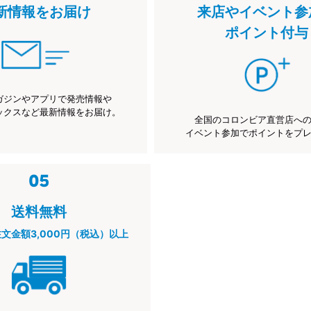
新情報をお届け
来店やイベント参
ポイント付与
ガジンやアプリで発売情報や
ックスなど最新情報をお届け。
全国のコロンビア直営店へ
イベント参加でポイントをプ
送料無料
注文金額3,000円（税込）以上