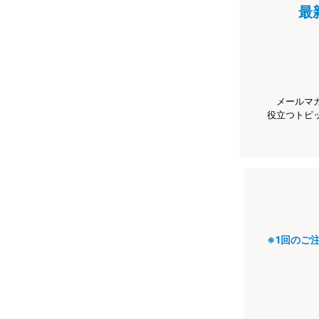
最
メールマ
役立つトピ
※1回のご