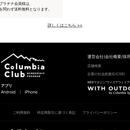
プラチナ会員様は、
を問わず送料無料となります。
詳しくはこちら >>
運営会社(会社概要/採用
店舗検索
企業の社会的責任(CSR)
WEBマガジン“ウィズアウトドア
アプリ
Android
iPhone
ご利用規約
特定商取引に基づく表記
プライバシーポリシー