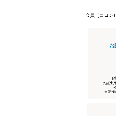
会員（コロン
お
お
お誕生
会員登録