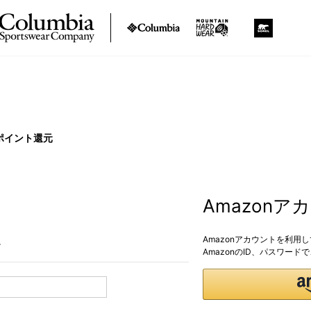
ポイント還元
Amazon
Amazonアカウントを利用
。
AmazonのID、パスワー