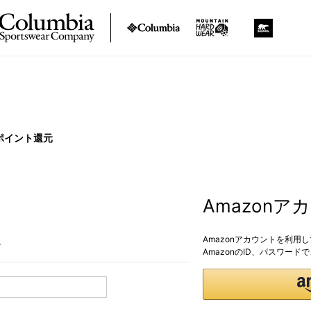
ポイント還元
Amazon
Amazonアカウントを利用
。
AmazonのID、パスワー