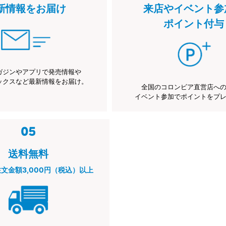
新情報をお届け
来店やイベント参
ポイント付与
ガジンやアプリで発売情報や
ックスなど最新情報をお届け。
全国のコロンビア直営店へ
イベント参加でポイントをプ
送料無料
注文金額3,000円（税込）以上