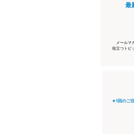
最
メールマ
役立つトピ
※1回のご