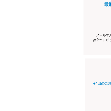
最
メールマ
役立つトピ
※1回のご