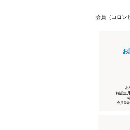
会員（コロン
お
お
お誕生
会員登録