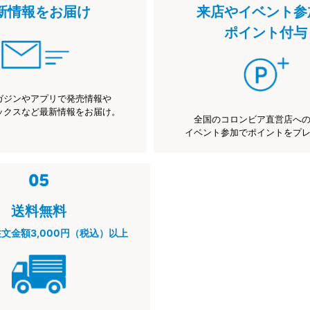
新情報をお届け
来店やイベント参
ポイント付与
ガジンやアプリで発売情報や
ックスなど最新情報をお届け。
全国のコロンビア直営店へ
イベント参加でポイントをプ
送料無料
注文金額3,000円（税込）以上