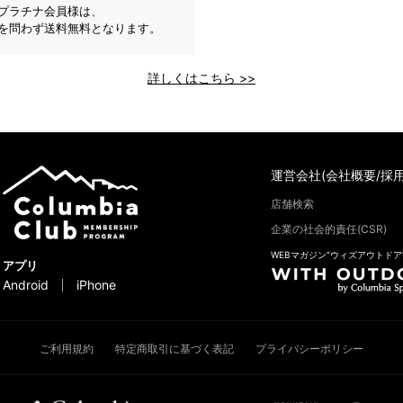
プラチナ会員様は、
を問わず送料無料となります。
詳しくはこちら >>
運営会社(会社概要/採用
店舗検索
企業の社会的責任(CSR)
WEBマガジン“ウィズアウトドア
アプリ
Android
iPhone
ご利用規約
特定商取引に基づく表記
プライバシーポリシー