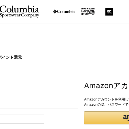
ポイント還元
Amazon
Amazonアカウントを利用
。
AmazonのID、パスワー