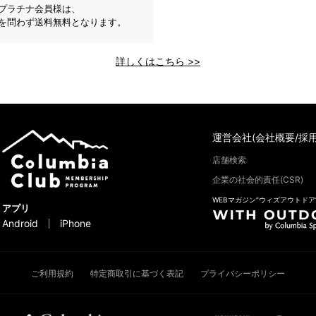
プラチナ会員様は、
を問わず送料無料となります。
詳しくはこちら >>
運営会社(会社概要/採用
店舗検索
企業の社会的責任(CSR)
WEBマガジン“ウィズアウトドア
アプリ
Android
iPhone
ご利用規約
特定商取引に基づく表記
プライバシーポリシー