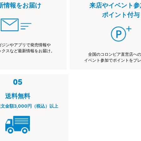
新情報をお届け
来店やイベント参
ポイント付与
ガジンやアプリで発売情報や
ックスなど最新情報をお届け。
全国のコロンビア直営店へ
イベント参加でポイントをプ
送料無料
注文金額3,000円（税込）以上