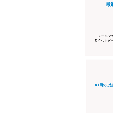
最
メールマ
役立つトピ
※1回のご