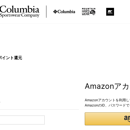
ポイント還元
Amazon
Amazonアカウントを利用
。
AmazonのID、パスワー