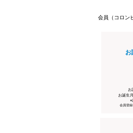
会員（コロン
お
お
お誕生
会員登録