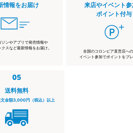
新情報をお届け
来店やイベント参
ポイント付与
ガジンやアプリで発売情報や
ックスなど最新情報をお届け。
全国のコロンビア直営店へ
イベント参加でポイントをプ
送料無料
注文金額3,000円（税込）以上