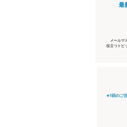
最
メールマ
役立つトピ
※1回のご