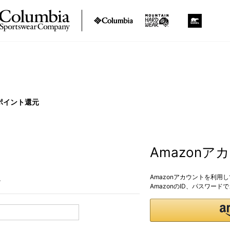
ポイント還元
Amazon
Amazonアカウントを利用
。
AmazonのID、パスワー