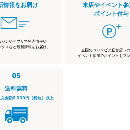
新情報をお届け
来店やイベント参
ポイント付与
ガジンやアプリで発売情報や
ックスなど最新情報をお届け。
全国のコロンビア直営店へ
イベント参加でポイントをプ
送料無料
注文金額3,000円（税込）以上