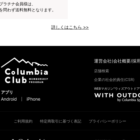
プラチナ会員様は、
を問わず送料無料となります。
詳しくはこちら >>
運営会社(会社概要/採用
店舗検索
企業の社会的責任(CSR)
WEBマガジン“ウィズアウトドア
アプリ
Android
iPhone
ご利用規約
特定商取引に基づく表記
プライバシーポリシー