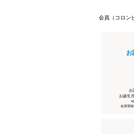
会員（コロン
お
お
お誕生
会員登録