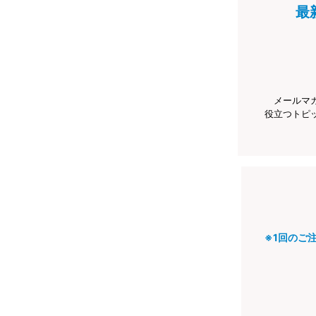
最
メールマ
役立つトピ
※1回のご