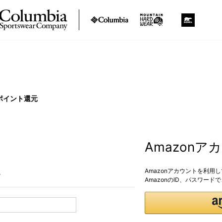
ポイント還元
Amazon
Amazonアカウントを利用
。
AmazonのID、パスワー