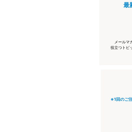
最
メールマ
役立つトピ
※1回のご