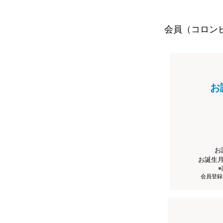
会員（コロン
お
お
お誕生
会員登録