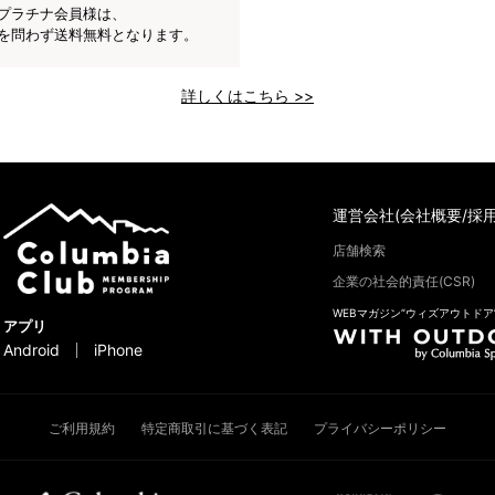
プラチナ会員様は、
を問わず送料無料となります。
詳しくはこちら >>
運営会社(会社概要/採用
店舗検索
企業の社会的責任(CSR)
WEBマガジン“ウィズアウトドア
アプリ
Android
iPhone
ご利用規約
特定商取引に基づく表記
プライバシーポリシー