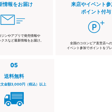
新情報をお届け
来店やイベント参
ポイント付与
ガジンやアプリで発売情報や
ックスなど最新情報をお届け。
全国のコロンビア直営店へ
イベント参加でポイントをプ
送料無料
注文金額3,000円（税込）以上