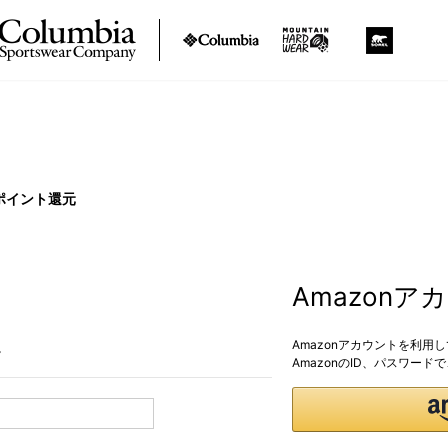
ポイント還元
Amazon
Amazonアカウントを利用
。
AmazonのID、パスワー