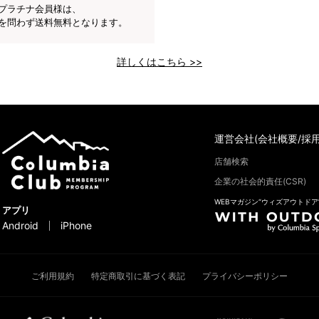
プラチナ会員様は、
を問わず送料無料となります。
詳しくはこちら >>
運営会社(会社概要/採用
店舗検索
企業の社会的責任(CSR)
WEBマガジン“ウィズアウトドア
アプリ
Android
iPhone
ご利用規約
特定商取引に基づく表記
プライバシーポリシー