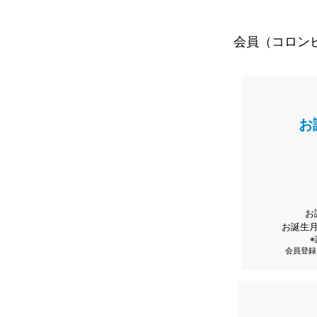
会員（コロン
お
お
お誕生
会員登録