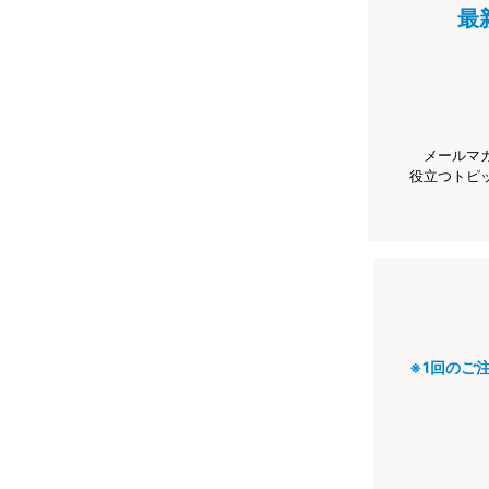
最
メールマ
役立つトピ
※1回のご