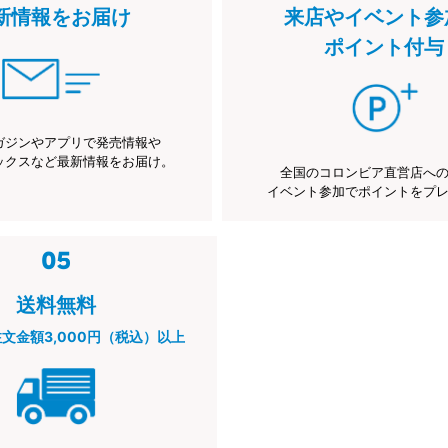
新情報をお届け
来店やイベント参
ポイント付与
ガジンやアプリで発売情報や
ックスなど最新情報をお届け。
全国のコロンビア直営店へ
イベント参加でポイントをプ
送料無料
注文金額3,000円（税込）以上