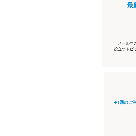
最
メールマ
役立つトピ
※1回のご