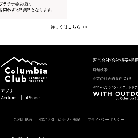
プラチナ会員様は、
を問わず送料無料となります。
詳しくはこちら >>
運営会社(会社概要/採用
店舗検索
企業の社会的責任(CSR)
WEBマガジン“ウィズアウトドア
アプリ
Android
iPhone
ご利用規約
特定商取引に基づく表記
プライバシーポリシー