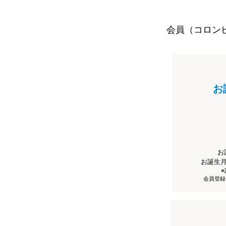
会員（コロン
お
お
お誕生
会員登録