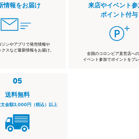
新情報をお届け
来店やイベント参
ポイント付与
ガジンやアプリで発売情報や
ックスなど最新情報をお届け。
全国のコロンビア直営店へ
イベント参加でポイントをプ
送料無料
注文金額3,000円（税込）以上