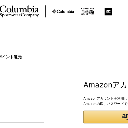
ポイント還元
Amazon
Amazonアカウントを利用
。
AmazonのID、パスワー