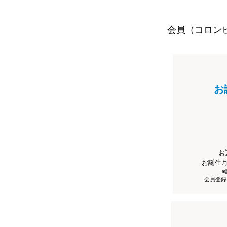
会員（コロン
お
お
お誕生
会員登録