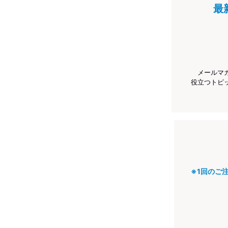
最
メールマ
役立つトピ
※1回のご