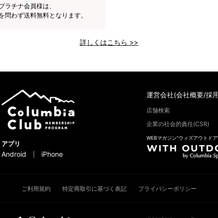
プラチナ会員様は、
を問わず送料無料となります。
詳しくはこちら >>
運営会社(会社概要/採用
店舗検索
企業の社会的責任(CSR)
WEBマガジン“ウィズアウトドア
アプリ
Android
iPhone
ご利用規約
特定商取引に基づく表記
プライバシーポリシー