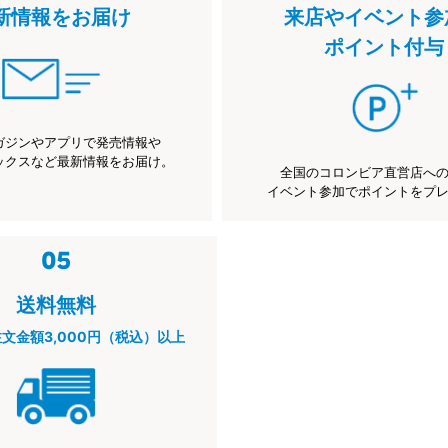
新情報をお届け
来店やイベント参
ポイント付与
ガジンやアプリで発売情報や
ックスなど最新情報をお届け。
全国のコロンビア直営店へ
イベント参加でポイントをプ
送料無料
注文金額3,000円（税込）以上