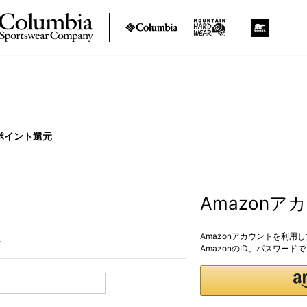
ポイント還元
Amazon
Amazonアカウントを利用
。
AmazonのID、パスワー