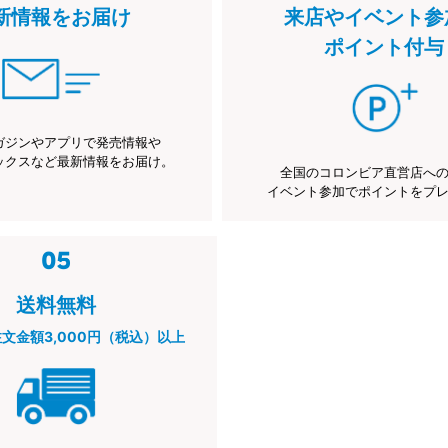
新情報をお届け
来店やイベント参
ポイント付与
ガジンやアプリで発売情報や
ックスなど最新情報をお届け。
全国のコロンビア直営店へ
イベント参加でポイントをプ
送料無料
注文金額3,000円（税込）以上