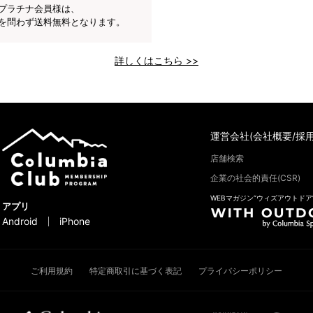
プラチナ会員様は、
を問わず送料無料となります。
詳しくはこちら >>
運営会社(会社概要/採用
店舗検索
企業の社会的責任(CSR)
WEBマガジン“ウィズアウトドア
アプリ
Android
iPhone
ご利用規約
特定商取引に基づく表記
プライバシーポリシー