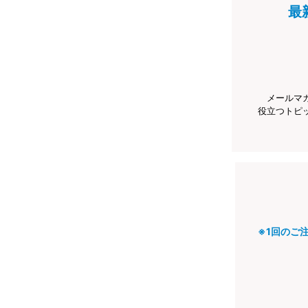
最
メールマ
役立つトピ
※1回のご