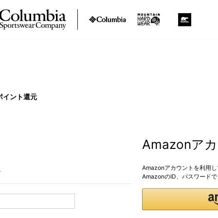
ポイント還元
Amazon
Amazonアカウントを利用
。
AmazonのID、パスワー