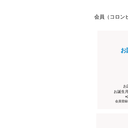
会員（コロン
お
お
お誕生
会員登録