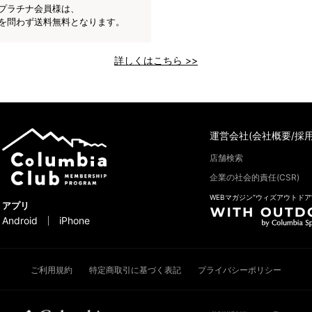
プラチナ会員様は、
を問わず送料無料となります。
詳しくはこちら >>
運営会社(会社概要/採用
店舗検索
企業の社会的責任(CSR)
WEBマガジン“ウィズアウトドア
アプリ
Android
iPhone
ご利用規約
特定商取引に基づく表記
プライバシーポリシー