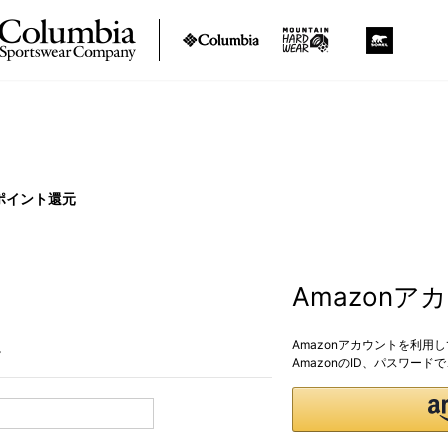
ポイント還元
Amazon
Amazonアカウントを利用
。
AmazonのID、パスワー