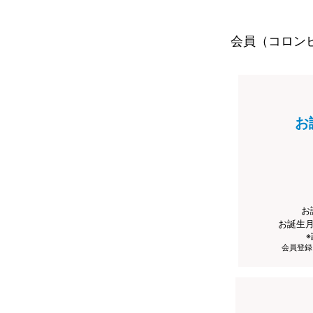
会員（コロン
お
お
お誕生
会員登録