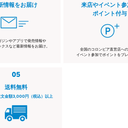
新情報をお届け
来店やイベント参
ポイント付与
ガジンやアプリで発売情報や
ックスなど最新情報をお届け。
全国のコロンビア直営店へ
イベント参加でポイントをプ
送料無料
注文金額3,000円（税込）以上