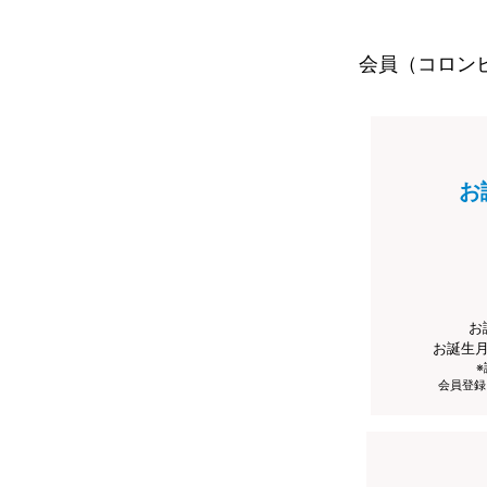
会員（コロン
お
お
お誕生
会員登録