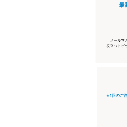
最
メールマ
役立つトピ
※1回のご