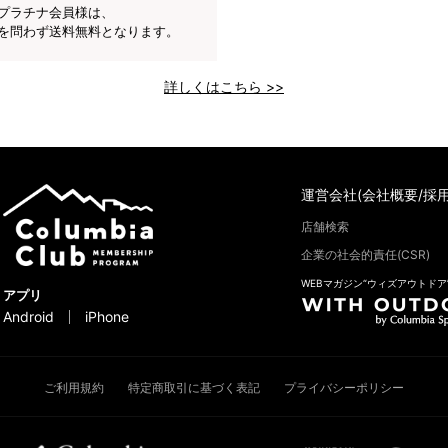
プラチナ会員様は、
を問わず送料無料となります。
詳しくはこちら >>
運営会社(会社概要/採用
店舗検索
企業の社会的責任(CSR)
WEBマガジン“ウィズアウトドア
アプリ
Android
iPhone
ご利用規約
特定商取引に基づく表記
プライバシーポリシー