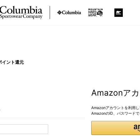
ポイント還元
Amazon
Amazonアカウントを利用
。
AmazonのID、パスワー