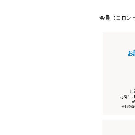
会員（コロン
お
お
お誕生
会員登録