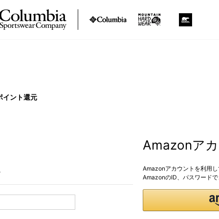
ポイント還元
Amazon
Amazonアカウントを利用
。
AmazonのID、パスワー