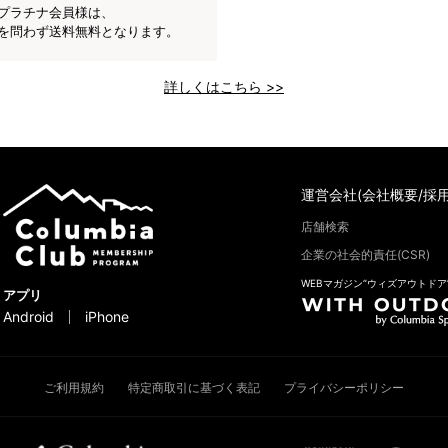
プラチナ会員様は、
を問わず送料無料となります。
詳しくはこちら >>
運営会社(会社概要/採用
店舗検索
企業の社会的責任(CSR)
WEBマガジン“ウィズアウトドア
アプリ
Android
iPhone
ご利用規約
特定商取引に基づく表記
プライバシーポリシー