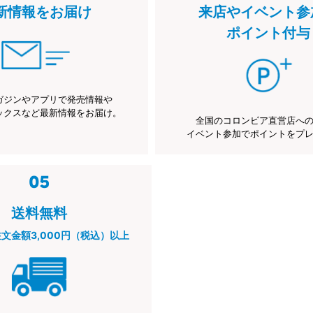
新情報をお届け
来店やイベント参
ポイント付与
ガジンやアプリで発売情報や
ックスなど最新情報をお届け。
全国のコロンビア直営店へ
イベント参加でポイントをプ
送料無料
注文金額3,000円（税込）以上