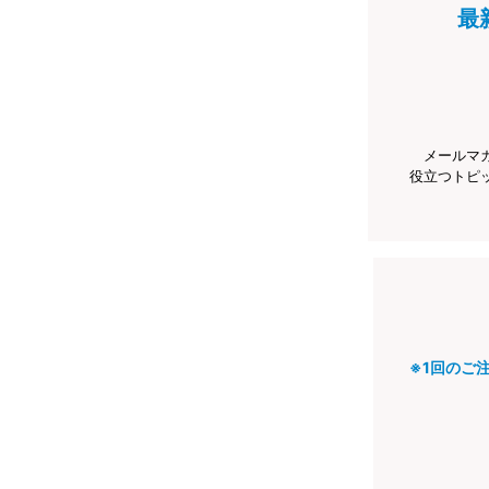
最
メールマ
役立つトピ
※1回のご