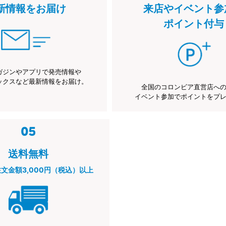
新情報をお届け
来店やイベント参
ポイント付与
ガジンやアプリで発売情報や
ックスなど最新情報をお届け。
全国のコロンビア直営店へ
イベント参加でポイントをプ
送料無料
注文金額3,000円（税込）以上