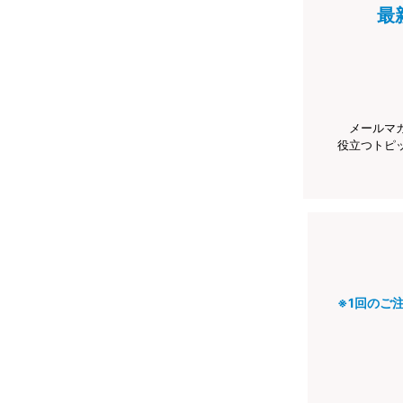
最
メールマ
役立つトピ
※1回のご