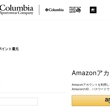
ポイント還元
Amazon
Amazonアカウントを利用
。
AmazonのID、パスワー