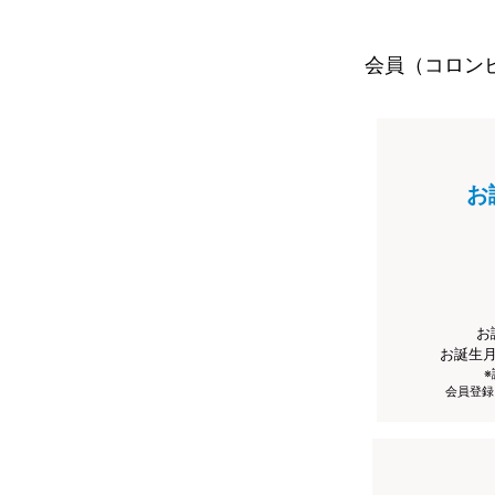
会員（コロン
お
お
お誕生
会員登録