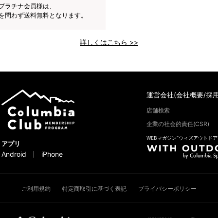
プラチナ会員様は、
を問わず送料無料となります。
詳しくはこちら >>
運営会社(会社概要/採用
店舗検索
企業の社会的責任(CSR)
WEBマガジン“ウィズアウトドア
アプリ
Android
iPhone
ご利用規約
特定商取引に基づく表記
プライバシーポリシー