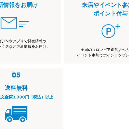
新情報をお届け
来店やイベント参
ポイント付与
ガジンやアプリで発売情報や
ックスなど最新情報をお届け。
全国のコロンビア直営店へ
イベント参加でポイントをプ
送料無料
注文金額3,000円（税込）以上