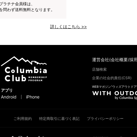
プラチナ会員様は、
を問わず送料無料となります。
詳しくはこちら >>
運営会社(会社概要/採用
店舗検索
企業の社会的責任(CSR)
WEBマガジン“ウィズアウトドア
アプリ
Android
iPhone
ご利用規約
特定商取引に基づく表記
プライバシーポリシー