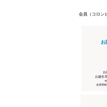
会員（コロン
お
お
お誕生
会員登録