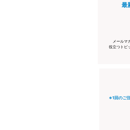
最
メールマ
役立つトピ
※1回のご