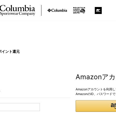
ポイント還元
Amazon
Amazonアカウントを利用
。
AmazonのID、パスワー