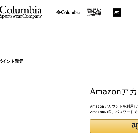
ポイント還元
Amazon
Amazonアカウントを利用
。
AmazonのID、パスワー