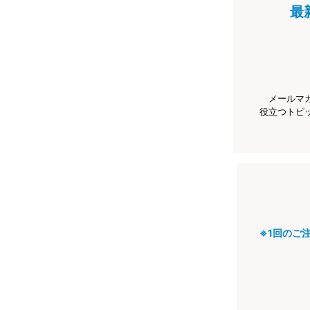
最
メールマ
役立つトピ
※1回のご