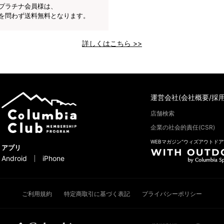
プラチナ会員様は、
を問わず送料無料となります。
詳しくはこちら >>
運営会社(会社概要/採用
店舗検索
企業の社会的責任(CSR)
WEBマガジン“ウィズアウトドア
アプリ
Android
iPhone
ご利用規約
特定商取引に基づく表記
プライバシーポリシー