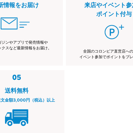
新情報をお届け
来店やイベント参
ポイント付与
ガジンやアプリで発売情報や
ックスなど最新情報をお届け。
全国のコロンビア直営店へ
イベント参加でポイントをプ
送料無料
注文金額3,000円（税込）以上