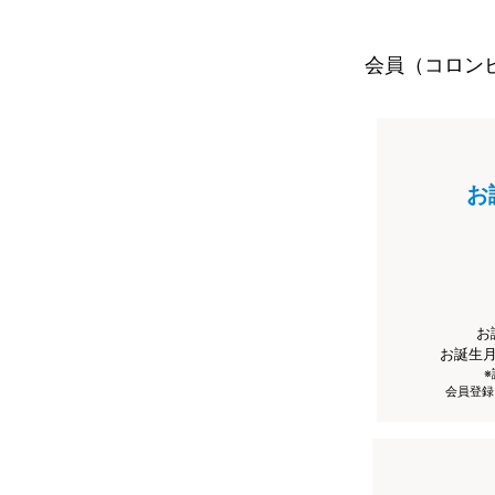
会員（コロン
お
お
お誕生
会員登録