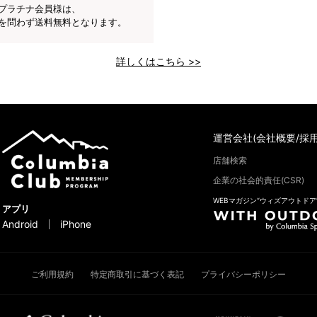
プラチナ会員様は、
を問わず送料無料となります。
詳しくはこちら >>
運営会社(会社概要/採用
店舗検索
企業の社会的責任(CSR)
WEBマガジン“ウィズアウトドア
アプリ
Android
iPhone
ご利用規約
特定商取引に基づく表記
プライバシーポリシー