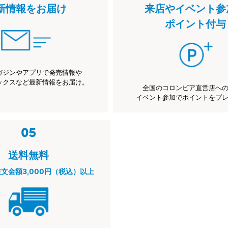
新情報をお届け
来店やイベント参
ポイント付与
ガジンやアプリで発売情報や
ックスなど最新情報をお届け。
全国のコロンビア直営店へ
イベント参加でポイントをプ
送料無料
注文金額3,000円（税込）以上