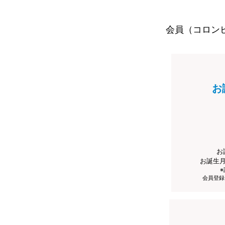
会員（コロン
お
お
お誕生
会員登録