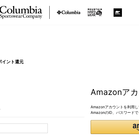
ポイント還元
Amazon
Amazonアカウントを利用
。
AmazonのID、パスワー