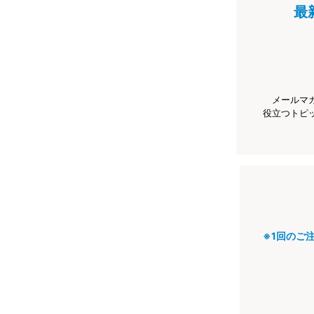
最
メールマ
役立つトピ
※1回のご