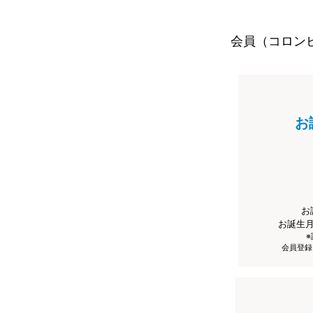
会員（コロン
お
お
お誕生
会員登録