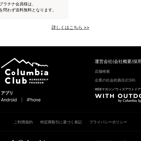
プラチナ会員様は、
を問わず送料無料となります。
詳しくはこちら >>
運営会社(会社概要/採用
店舗検索
企業の社会的責任(CSR)
WEBマガジン“ウィズアウトドア
アプリ
Android
iPhone
ご利用規約
特定商取引に基づく表記
プライバシーポリシー