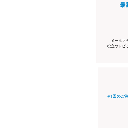
最
メールマ
役立つトピ
※1回のご