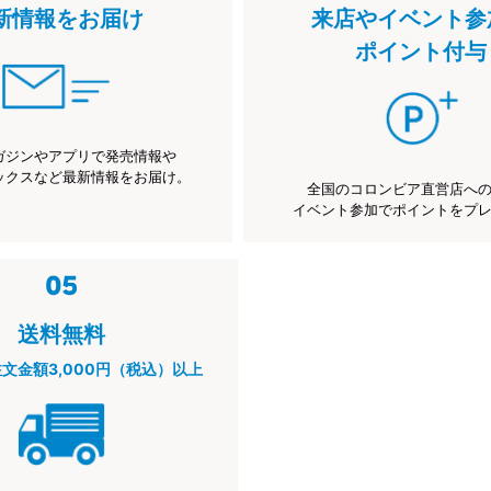
新情報をお届け
来店やイベント参
ポイント付与
ガジンやアプリで発売情報や
ックスなど最新情報をお届け。
全国のコロンビア直営店へ
イベント参加でポイントをプ
送料無料
注文金額3,000円（税込）以上