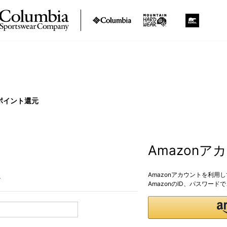
ポイント還元
Amazon
Amazonアカウントを利用
。
AmazonのID、パスワー