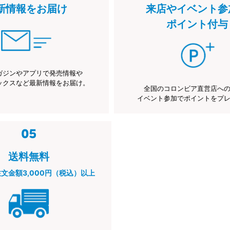
新情報をお届け
来店やイベント参
ポイント付与
ガジンやアプリで発売情報や
ックスなど最新情報をお届け。
全国のコロンビア直営店へ
イベント参加でポイントをプ
送料無料
注文金額3,000円（税込）以上