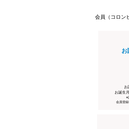
会員（コロン
お
お
お誕生
会員登録