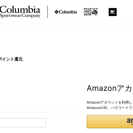
ポイント還元
Amazon
Amazonアカウントを利用
。
AmazonのID、パスワー