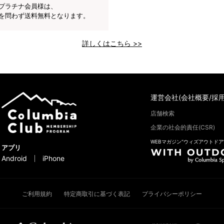
プラチナ会員様は、
を問わず送料無料となります。
詳しくはこちら >>
運営会社(会社概要/採用
店舗検索
企業の社会的責任(CSR)
WEBマガジン“ウィズアウトドア
アプリ
Android
iPhone
ご利用規約
特定商取引に基づく表記
プライバシーポリシー