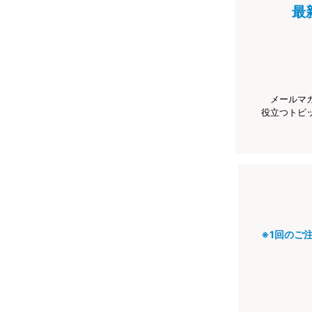
最
メールマ
役立つトピ
※1回のご