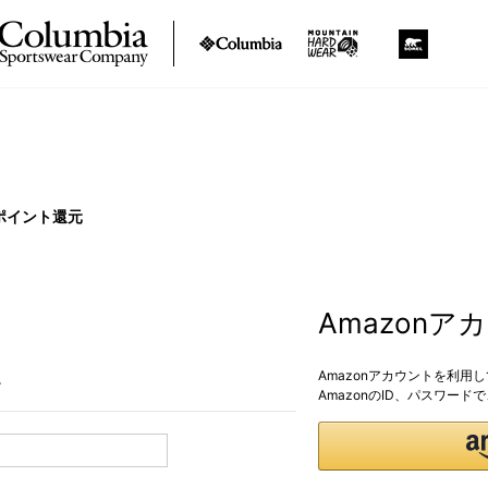
ポイント還元
Amazon
Amazonアカウントを利用
。
AmazonのID、パスワー