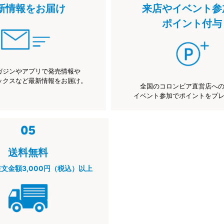
新情報をお届け
来店やイベント参
ポイント付与
ガジンやアプリで発売情報や
ックスなど最新情報をお届け。
全国のコロンビア直営店へ
イベント参加でポイントをプ
送料無料
注文金額3,000円（税込）以上