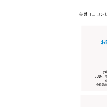
会員（コロン
お
お
お誕生
会員登録