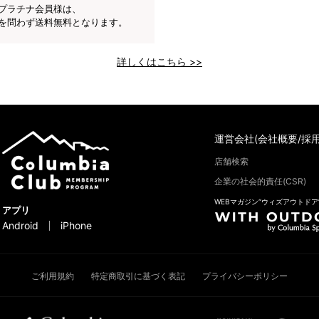
プラチナ会員様は、
を問わず送料無料となります。
詳しくはこちら >>
運営会社(会社概要/採用
店舗検索
企業の社会的責任(CSR)
WEBマガジン“ウィズアウトドア
アプリ
Android
iPhone
ご利用規約
特定商取引に基づく表記
プライバシーポリシー