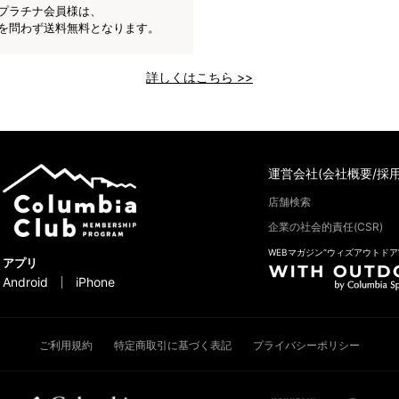
プラチナ会員様は、
を問わず送料無料となります。
詳しくはこちら >>
運営会社(会社概要/採用
店舗検索
企業の社会的責任(CSR)
WEBマガジン“ウィズアウトドア
アプリ
Android
iPhone
ご利用規約
特定商取引に基づく表記
プライバシーポリシー