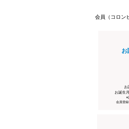
会員（コロン
お
お
お誕生
会員登録