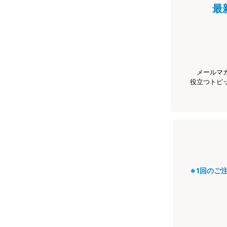
最
メールマ
役立つトピ
※1回のご