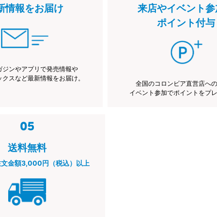
新情報をお届け
来店やイベント参
ポイント付与
ガジンやアプリで発売情報や
ックスなど最新情報をお届け。
全国のコロンビア直営店へ
イベント参加でポイントをプ
送料無料
注文金額3,000円（税込）以上