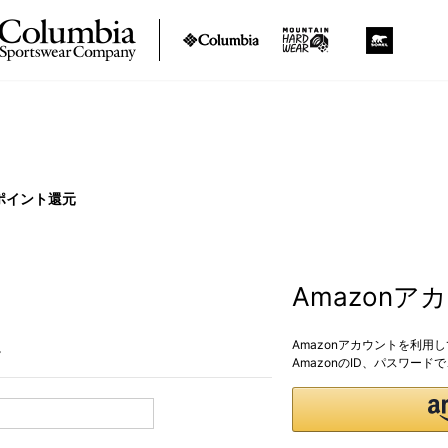
ポイント還元
Amazon
Amazonアカウントを利用
。
AmazonのID、パスワー