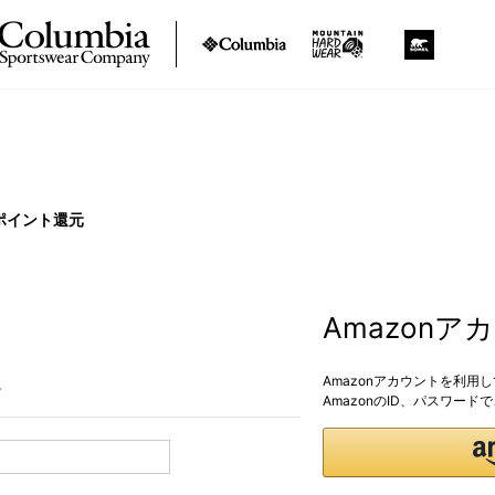
ポイント還元
Amazon
Amazonアカウントを利用
。
AmazonのID、パスワー