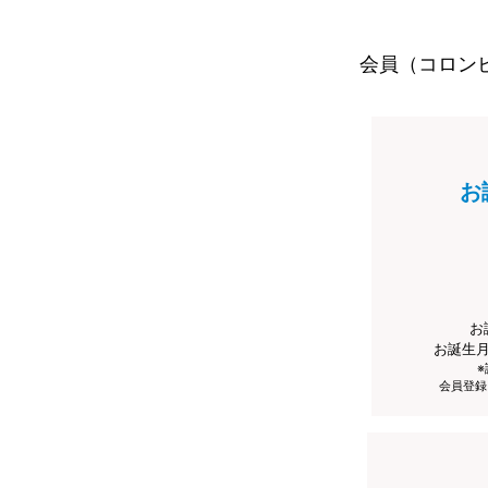
会員（コロン
お
お
お誕生
会員登録