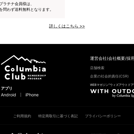
プラチナ会員様は、
を問わず送料無料となります。
詳しくはこちら >>
運営会社(会社概要/採用
店舗検索
企業の社会的責任(CSR)
WEBマガジン“ウィズアウトドア
アプリ
Android
iPhone
ご利用規約
特定商取引に基づく表記
プライバシーポリシー