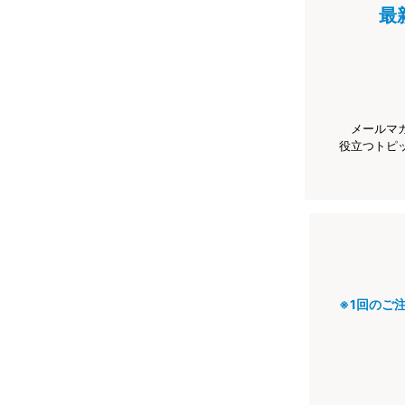
最
メールマ
役立つトピ
※1回のご