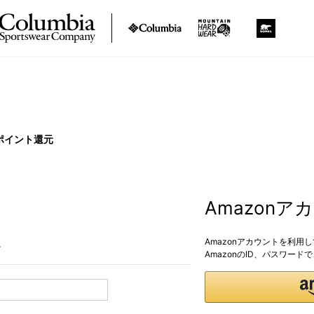
ポイント還元
Amazon
Amazonアカウントを利用
。
AmazonのID、パスワー