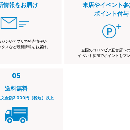
新情報をお届け
来店やイベント参
ポイント付与
ガジンやアプリで発売情報や
ックスなど最新情報をお届け。
全国のコロンビア直営店へ
イベント参加でポイントをプ
送料無料
注文金額3,000円（税込）以上