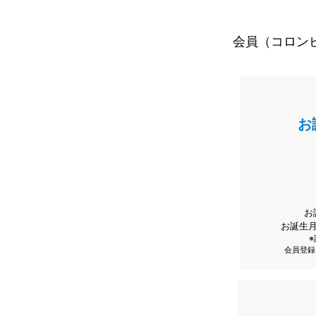
会員（コロン
お
お
お誕生
会員登録