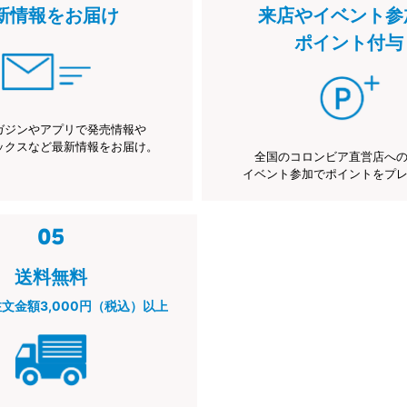
新情報をお届け
来店やイベント参
ポイント付与
ガジンやアプリで発売情報や
ックスなど最新情報をお届け。
全国のコロンビア直営店へ
イベント参加でポイントをプ
送料無料
注文金額3,000円（税込）以上