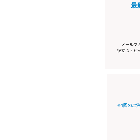
最
メールマ
役立つトピ
※1回のご