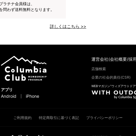
プラチナ会員様は、
を問わず送料無料となります。
詳しくはこちら >>
運営会社(会社概要/採用
店舗検索
企業の社会的責任(CSR)
WEBマガジン“ウィズアウトドア
アプリ
Android
iPhone
ご利用規約
特定商取引に基づく表記
プライバシーポリシー