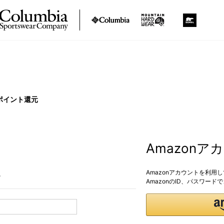
ポイント還元
Amazon
Amazonアカウントを利用
。
AmazonのID、パスワー