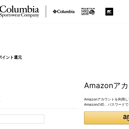
ポイント還元
Amazon
Amazonアカウントを利用
。
AmazonのID、パスワー