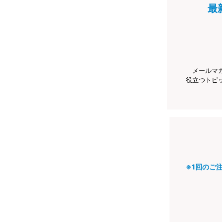
最
メールマ
役立つトピ
※1回のご