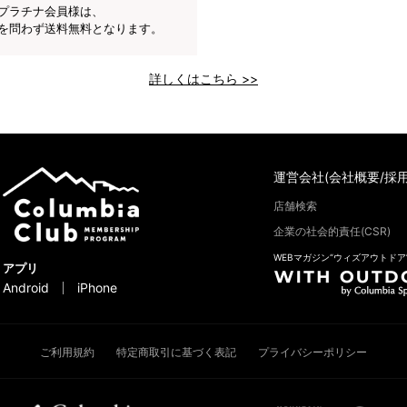
プラチナ会員様は、
を問わず送料無料となります。
詳しくはこちら >>
運営会社(会社概要/採用
店舗検索
企業の社会的責任(CSR)
WEBマガジン“ウィズアウトドア
アプリ
Android
iPhone
ご利用規約
特定商取引に基づく表記
プライバシーポリシー