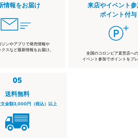
新情報をお届け
来店やイベント参
ポイント付与
ガジンやアプリで発売情報や
ックスなど最新情報をお届け。
全国のコロンビア直営店へ
イベント参加でポイントをプ
送料無料
注文金額3,000円（税込）以上