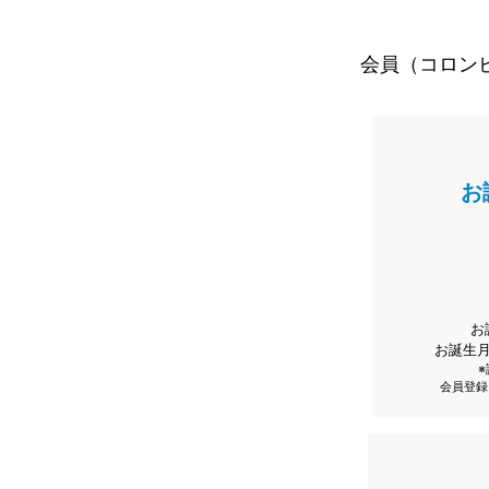
会員（コロン
お
お
お誕生
会員登録