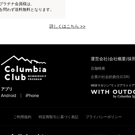
プラチナ会員様は、
を問わず送料無料となります。
詳しくはこちら >>
運営会社(会社概要/採用
店舗検索
企業の社会的責任(CSR)
WEBマガジン“ウィズアウトドア
アプリ
Android
iPhone
ご利用規約
特定商取引に基づく表記
プライバシーポリシー