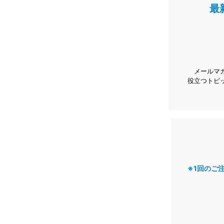
最
メールマ
役立つトピ
※1回のご