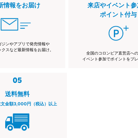
新情報をお届け
来店やイベント参
ポイント付与
ガジンやアプリで発売情報や
ックスなど最新情報をお届け。
全国のコロンビア直営店へ
イベント参加でポイントをプ
送料無料
注文金額3,000円（税込）以上