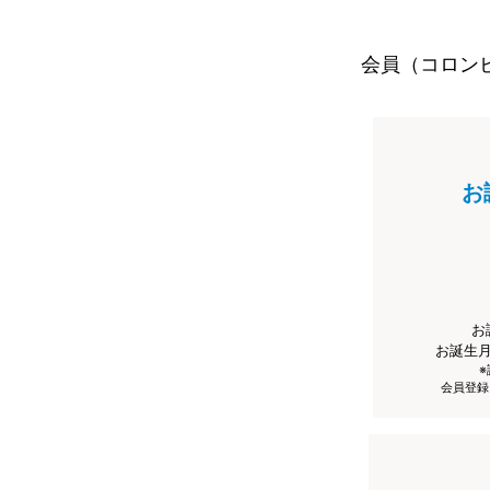
会員（コロン
お
お
お誕生
会員登録