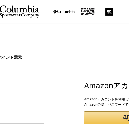
ポイント還元
Amazon
Amazonアカウントを利用
。
AmazonのID、パスワー