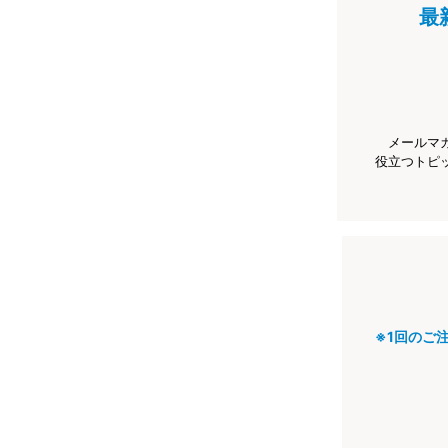
最
メールマ
役立つトピ
※1回のご