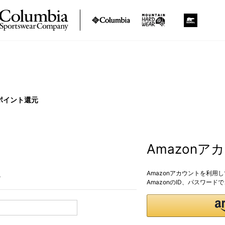
ポイント還元
Amazon
Amazonアカウントを利用
。
AmazonのID、パスワー